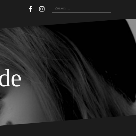
Zoeken
naar:
ide