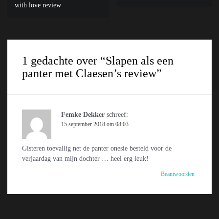
navigatie
with love review
1 gedachte over “
Slapen als een
panter met Claesen’s review
”
Femke Dekker
schreef:
15 september 2018 om 08:03
Gisteren toevallig net de panter onesie besteld voor de
verjaardag van mijn dochter … heel erg leuk!
Beantwoorden