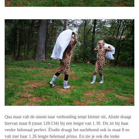
Qua maat valt de onesie naar verhouding ietsje kleiner uit, Alizée draagt
hiervan maat 8 (maat 128/134) bij een lengte van 1.30. Dit zit bij haar
verder helemaal perfect. Élodie draagt het nachthemd ook in maat 8 en
valt met haar 1.26 lengte helemaal prima. En zie je ook die leuke