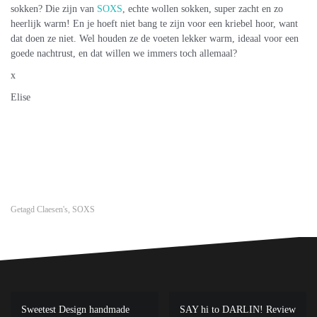
sokken? Die zijn van
SOXS
, echte wollen sokken, super zacht en zo
heerlijk warm! En je hoeft niet bang te zijn voor een kriebel hoor, want
dat doen ze niet. Wel houden ze de voeten lekker warm, ideaal voor een
goede nachtrust, en dat willen we immers toch allemaal?
x
Elise
Getagd
Claesen's
,
SOXS
Bericht
Sweetest Design handmade
SAY hi to DARLIN! Review