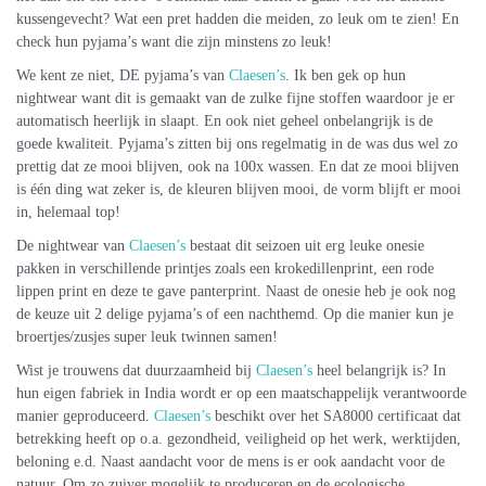
kussengevecht? Wat een pret hadden die meiden, zo leuk om te zien! En
check hun pyjama’s want die zijn minstens zo leuk!
We kent ze niet, DE pyjama’s van
Claesen’s
. Ik ben gek op hun
nightwear want dit is gemaakt van de zulke fijne stoffen waardoor je er
automatisch heerlijk in slaapt. En ook niet geheel onbelangrijk is de
goede kwaliteit. Pyjama’s zitten bij ons regelmatig in de was dus wel zo
prettig dat ze mooi blijven, ook na 100x wassen. En dat ze mooi blijven
is één ding wat zeker is, de kleuren blijven mooi, de vorm blijft er mooi
in, helemaal top!
De nightwear van
Claesen’s
bestaat dit seizoen uit erg leuke onesie
pakken in verschillende printjes zoals een krokedillenprint, een rode
lippen print en deze te gave panterprint. Naast de onesie heb je ook nog
de keuze uit 2 delige pyjama’s of een nachthemd. Op die manier kun je
broertjes/zusjes super leuk twinnen samen!
Wist je trouwens dat duurzaamheid bij
Claesen’s
heel belangrijk is? In
hun eigen fabriek in India wordt er op een maatschappelijk verantwoorde
manier geproduceerd.
Claesen’s
beschikt over het SA8000 certificaat dat
betrekking heeft op o.a. gezondheid, veiligheid op het werk, werktijden,
beloning e.d. Naast aandacht voor de mens is er ook aandacht voor de
natuur. Om zo zuiver mogelijk te produceren en de ecologische