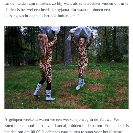
En de meiden zijn minstens zo blij want als ze iets lekker vinden om in te
chillen is het wel een heerlijke pyjama. En waarom binnen een
kussengevecht doen als het ook buiten kan..?
Afgelopen weekend waren we een weekendje weg in de Veluwe. We
zaten in een mooi huistje van Landal, midden in de natuur. En hoe leuk is
het dan om om 08.00 ’s ochtends naar buiten te gaan voor het ultieme