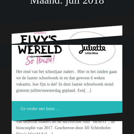
Maand:
juli 2018
Cadeautjes voor de juf of
meester van Prachtig Kado
Ondersteund door WordPress
|
Thema:
Oblique
door Themeisle.
3 juli 2018
Elise
Gifts
Het eind van het schooljaar nadert.. Hier in het zuiden gaan
Little Miss Juliette X Elvy’s
we de laatste schoolweek in en dan gewoon 6 weken
vakantie, hoe fijn is dat! In deze laatste schoolweek stond
wereld so Ibiza
gisteren juffen/meesterdag gepland. Een[…]
10 juli 2018
Elise
Fashion for Girls
Ga verder met lezen …
Wist je dat Little Miss Juliette de hoofdpartner van de
nieuwe meidenfilm “Elvy’s wereld, So Ibiza” is? De film is
van dezelfde makers als de succesvolle film “MISFIT”, de
bioscoophit van 2017. Geschreven door Jill Schirnhofer.