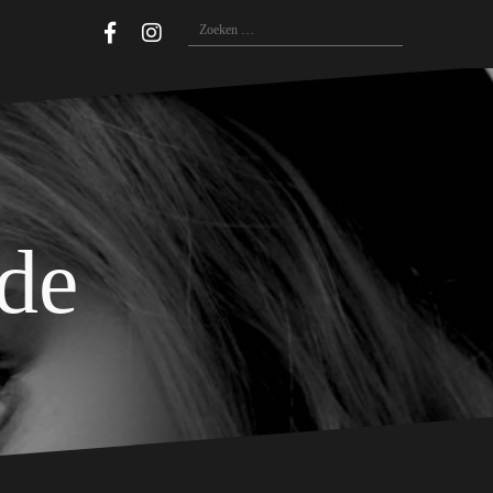
Zoeken
naar:
ide