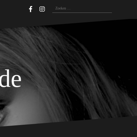
Zoeken
naar:
ide