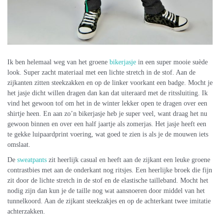
Ik ben helemaal weg van het groene
bikerjasje
in een super mooie suède
look. Super zacht materiaal met een lichte stretch in de stof. Aan de
zijkanten zitten steekzakken en op de linker voorkant een badge. Mocht je
het jasje dicht willen dragen dan kan dat uiteraard met de ritssluiting. Ik
vind het gewoon tof om het in de winter lekker open te dragen over een
shirtje heen. En aan zo’n bikerjasje heb je super veel, want draag het nu
gewoon binnen en over een half jaartje als zomerjas. Het jasje heeft een
te gekke luipaardprint voering, wat goed te zien is als je de mouwen iets
omslaat.
De
sweatpants
zit heerlijk casual en heeft aan de zijkant een leuke groene
contrastbies met aan de onderkant nog ritsjes. Een heerlijke broek die fijn
zit door de lichte stretch in de stof en de elastische tailleband. Mocht het
nodig zijn dan kun je de taille nog wat aansnoeren door middel van het
tunnelkoord. Aan de zijkant steekzakjes en op de achterkant twee imitatie
achterzakken.