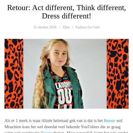
Retour: Act different, Think different,
Dress different!
31 oktober 2018
Elise
Fashion for Girls
Als er 1 merk is waar Alizée helemaal gek van is dat is het
Retour
wel.
Misschien kom het wel doordat veel bekende YouTubers die ze graag