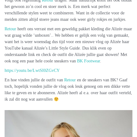
volgt ook regelmatig
Retour
dragen. Maar natuurlijk komt het ook omdat
het gewoon zo’n cool en stoer merk is. Een merk wat perfect
verschillende stylen weet te combineren. Want in de collectie voor de
meiden zitten altijd stoere jeans maar ook weer girly rokjes en jurkjes.
Retour
heeft ons verrast met een geweldig pakket kleding die Alizée maar
wat graag wilde ‘unboxen’.. We hebben er gelijk een volg van gemaakt,
want het is weer woensdag dus tijd voor een nieuwe vlog op Alizée haar
YouTube kanaal Alizée’s Little Style Guide. Dus klik even op
onderstaande link en check de outfit die Alizée jullie gaat showen! Met
ook nog een paar hele coole sneakers van
BK Footwear
.
https://youtu.be/LwtSI0ZGvCY
En hoe vinden jullie de outfit van
Retour
en de sneakers van BK? Gaaf
toch, hopelijk vonden jullie de vlog ook leuk genoeg om een dikke vette
like te geven en te abonneren. Alizée heeft al e.a. over haar outfit verteld,
ik zal dit nog wat aanvullen