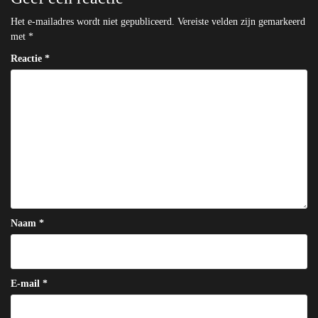
Het e-mailadres wordt niet gepubliceerd.
Vereiste velden zijn gemarkeerd
met
*
Reactie
*
Naam
*
E-mail
*