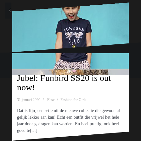
Berichtnavigatie
Oudere berichten
De ultieme jeans shorts van
Meet the B.Nosy Girls!
Ondersteund door WordPress
|
Thema:
Oblique
door Themeisle.
NoBell’ summer girl!
Claesen’s summer
DDD
Moodstreet Girls S20
LEVV girls!
Billy & Lilly summer
Jubel: Funbird SS20 is out
KIE stone, de eerste
19 maart 2020
Elise
Fashion for Girls
11 maart 2020
Elise
Fashion for Girls
24 maart 2020
Elise
Fashion for Girls
Quapi; snake fever
now!
18 februari 2020
Elise
Fashion for Girls
zomerlevering nu
17 februari 2020
Elise
Fashion for Girls
5 februari 2020
Elise
Fashion for Girls
Wat is de laatste levering van B.Nosy gaaf!!! En wat fijn
29 maart 2020
Elise
Fashion for Girls
Ja ja, de lente gaat nu dan toch echt aanbreken. We kijken
Wist je dat Claesen’s naast fantastisch ondergoed en
dat je de hele collectie in 1x bij Schattigebabykleertjes kunt
verkrijgbaar!
Als er een kledingstuk is wat onmisbaar is deze zomer, dan
11 februari 2020
Elise
Fashion for Girls
De nieuwe zomercollectie van Moodstreet is een eigentijds,
er met z’n allen volgens mij ontzettend naar uit. En bij de
Kijk dan, de twee zussen in LEVV. En beide ook in een
pyjama’s ook super toffe kleding heeft? Ik ben echt groot
Een merk wat exclusief verkrijgbaar is in alleen hun eigen
31 januari 2020
Elise
Fashion for Girls
shoppen!! Deze laatste levering is een combinatie van het
is het toch wel een jeans short. Voor kids zo ideaal om mee
spannend en een tikkeltje brutaal. Het past wat dat betreft
start van de lente hoort natuurlijk een fijne outfit. Het
outfit die helemaal bij ze past. En dat is dan ook weer het
fan van dit mooie Nederlandse merk. Super goede kwaliteit
webshop. Hoe uniek is dat? Nou dat is Billy & Lilly, een
En tijd geleden kregen wij het super leuke bericht dat de
panterprintje, de kleuren groen en[…]
te combineren. Belangrijk vind ik wel een goede pasvorm,
4 februari 2020
Elise
Fashion for Girls
Dat is fijn, een setje uit de nieuwe collectie die gewoon al
perfect in het huidige straatbeeld. De summer collectie
is[…]
leuke aan LEVV, ieder type kind kan uit de nieuwste[…]
en ieder seizoen hebben ze weer de meest[…]
super mooi Nederlands merk met een mooie look en
meiden uitgekozen waren om JaynoSTAR te mogen zijn,
en zo’n[…]
gelijk lekker aan kan! Echt een outfit die vrijwel het hele
van Moodstreet bestaat uit vrolijke kleuren, afgewisseld met
scherpe prijs. En heel belangrijk,[…]
voor de leuke webshop Jayno.nl. Te gek natuurlijk want in
En ook KIE stone heeft haar eerste zomerlevering zojuist
jaar door gedragen kan worden. En heel prettig, ook heel
een stoer accent.[…]
deze shop zijn de leukste kinderkledingmerken[…]
uitgeleverd. Deze eerste levering bestaat uit twee thema’s te
Ga verder met lezen …
goed te[…]
Ga verder met lezen …
Ga verder met lezen …
Ga verder met lezen …
weten: Tropical Orange en Jungle Flow. Uit dit laatste
Ga verder met lezen …
Ga verder met lezen …
thema mochten we van Kiestone een setje reviewen.[…]