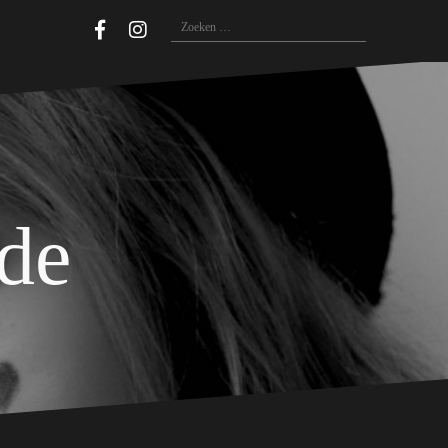
Zoeken
naar:
ide