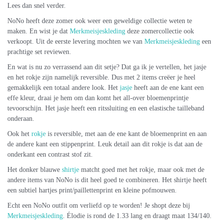
Lees dan snel verder.
NoNo heeft deze zomer ook weer een geweldige collectie weten te
maken. En wist je dat
Merkmeisjeskleding
deze zomercollectie ook
verkoopt. Uit de eerste levering mochten we van
Merkmeisjeskleding
een
prachtige set reviewen.
En wat is nu zo verrassend aan dit setje? Dat ga ik je vertellen, het jasje
en het rokje zijn namelijk reversible. Dus met 2 items creëer je heel
gemakkelijk een totaal andere look. Het
jasje
heeft aan de ene kant een
effe kleur, draai je hem om dan komt het all-over bloemenprintje
tevoorschijn. Het jasje heeft een ritssluiting en een elastische tailleband
onderaan.
Ook het
rokje
is reversible, met aan de ene kant de bloemenprint en aan
de andere kant een stippenprint. Leuk detail aan dit rokje is dat aan de
onderkant een contrast stof zit.
Het donker blauwe
shirtje
matcht goed met het rokje, maar ook met de
andere items van NoNo is dit heel goed te combineren. Het shirtje heeft
een subtiel hartjes print/paillettenprint en kleine pofmouwen.
Echt een NoNo outfit om verliefd op te worden! Je shopt deze bij
Merkmeisjeskleding
. Élodie is rond de 1.33 lang en draagt maat 134/140.