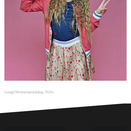
Getagd
Merkmeisjeskleding
,
NoNo
Bericht