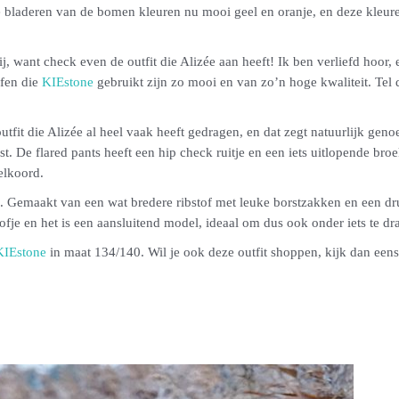
e bladeren van de bomen kleuren nu mooi geel en oranje, en deze kleuren
ij, want check even de outfit die Alizée aan heeft! Ik ben verliefd hoor, 
ffen die
KIEstone
gebruikt zijn zo mooi en van zo’n hoge kwaliteit. Tel
outfit die Alizée al heel vaak heeft gedragen, en dat zegt natuurlijk geno
 De flared pants heeft een hip check ruitje en een iets uitlopende broeks
elkoord.
. Gemaakt van een wat bredere ribstof met leuke borstzakken en een dr
tofje en het is een aansluitend model, ideaal om dus ook onder iets te dr
KIEstone
in maat 134/140. Wil je ook deze outfit shoppen, kijk dan eens