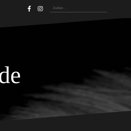
Zoeken
naar:
ide