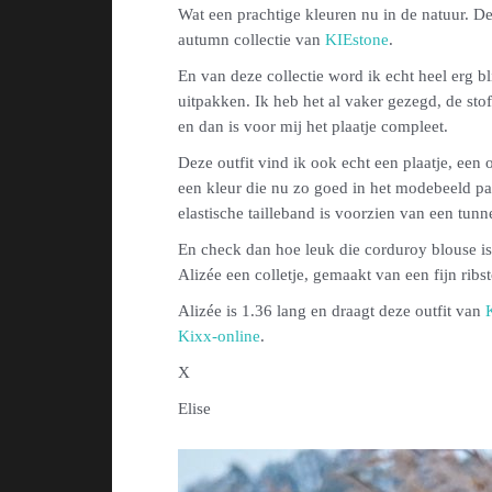
Wat een prachtige kleuren nu in de natuur. D
autumn collectie van
KIEstone
.
En van deze collectie word ik echt heel erg bl
uitpakken. Ik heb het al vaker gezegd, de sto
en dan is voor mij het plaatje compleet.
Deze outfit vind ik ook echt een plaatje, een 
een kleur die nu zo goed in het modebeeld past.
elastische tailleband is voorzien van een tunn
En check dan hoe leuk die corduroy blouse is
Alizée een colletje, gemaakt van een fijn ribs
Alizée is 1.36 lang en draagt deze outfit van
Kixx-online
.
X
Elise