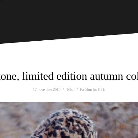
one, limited edition autumn col
17 november 2019
Elise
Fashion for Girls