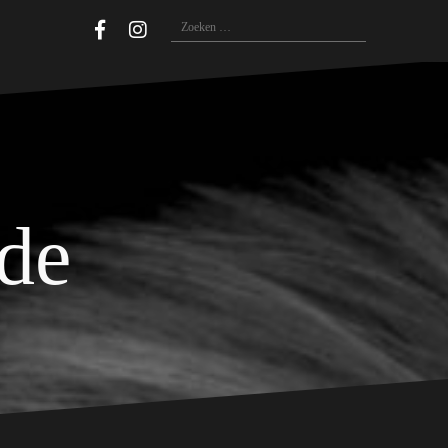
Zoeken
naar:
ide