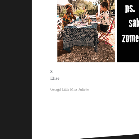
x
Elise
Getagd
Little Miss Juliette