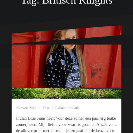
Tag:
Britisch Knights
Ondersteund door WordPress
|
Thema:
Oblique
door Themeisle.
Indian Blue Jeans review
British Knights footwear
20 maart 2017
Elise
Fashion for Girls
review
Indian Blue Jeans heeft voor deze zomer een paar erg leuke
zomerjassen. Mijn liefde voor zwart is groot en Alizée vond
26 april 2017
Elise
Shoes
de allover print met kusmondjes zo gaaf dat de keuze voor