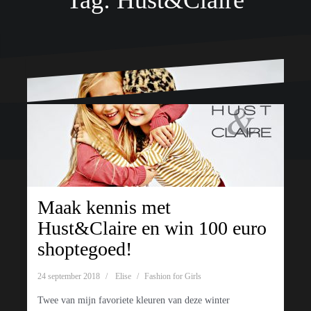
Tag:
Hust&Claire
Ondersteund door WordPress
|
Thema:
Oblique
door Themeisle.
Maak kennis met
Hust&Claire en win 100 euro
shoptegoed!
24 september 2018
Elise
Fashion for Girls
Twee van mijn favoriete kleuren van deze winter