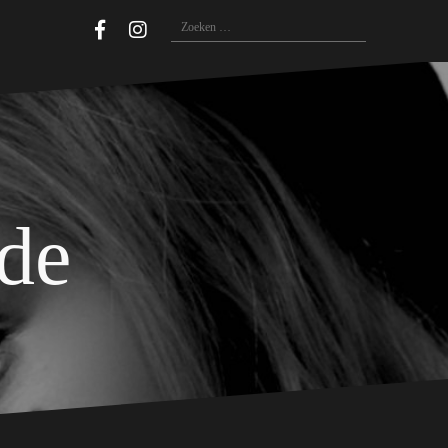
Zoeken
naar:
ide