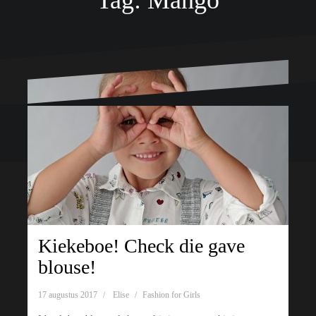
Tag:
Mango
Ondersteund door WordPress
|
Thema:
Oblique
door Themeisle.
Kiekeboe! Check die gave
blouse!
17 augustus 2017
Elise
Fashion for Girls