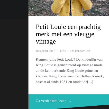
Ondersteund door WordPress
|
Thema:
Oblique
door Them
Petit Louie een prachtig
merk met een vleugje
vintage
18 oktober 2017
Elise
Fashion for Girls
Kennen jullie Petit Louie? De kinderlijn van
King Louie is geïnspireerd op vintage mode
en de kenmerkende King Louie prints en
kleuren. King Louie, een oer Hollands merk,
bestaat al sinds 1981 en omdat de[…]
Ga verder met lezen …