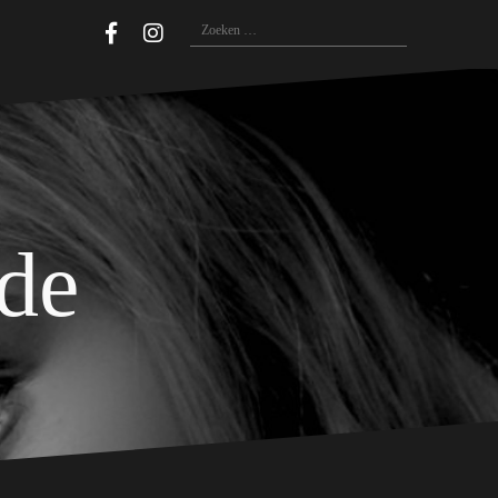
Zoeken
naar:
ide