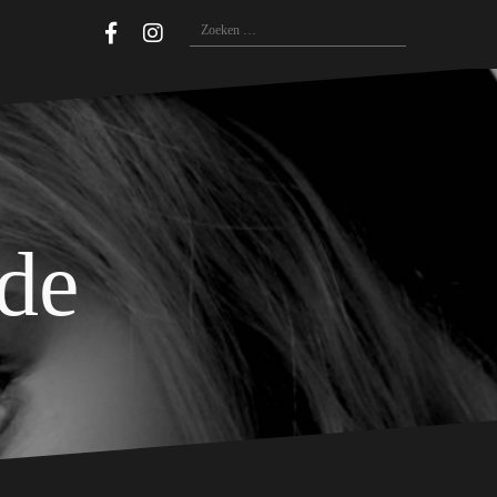
Zoeken
naar:
ide