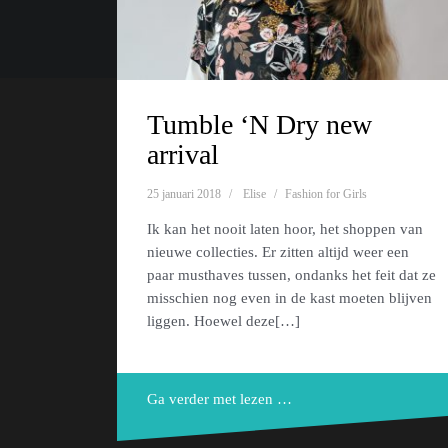
Ondersteund door WordPress
|
Thema:
Oblique
door Them
Tumble ‘N Dry new
arrival
25 januari 2018
Elise
Fashion for Girls
Ik kan het nooit laten hoor, het shoppen van
nieuwe collecties. Er zitten altijd weer een
paar musthaves tussen, ondanks het feit dat ze
misschien nog even in de kast moeten blijven
liggen. Hoewel deze[…]
Ga verder met lezen …