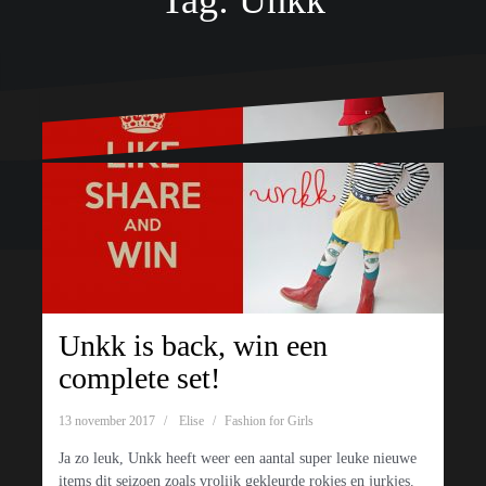
Tag:
Unkk
Ondersteund door WordPress
|
Thema:
Oblique
door Themeisle.
Unkk is back, win een
complete set!
13 november 2017
Elise
Fashion for Girls
Ja zo leuk, Unkk heeft weer een aantal super leuke nieuwe
items dit seizoen zoals vrolijk gekleurde rokjes en jurkjes.