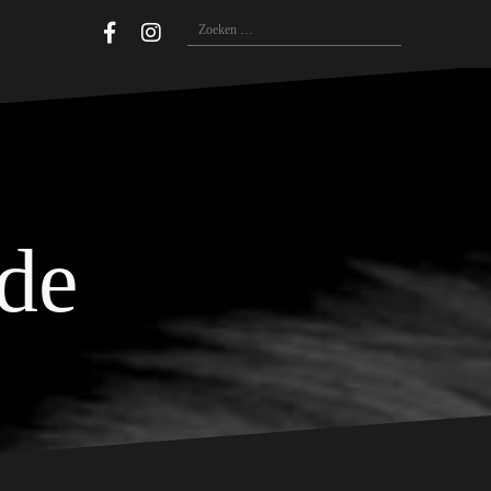
Zoeken
naar:
ide