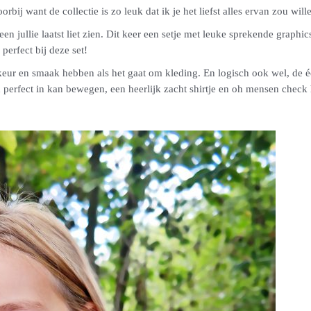
orbij want de collectie is zo leuk dat ik je het liefst alles ervan zou will
een jullie laatst liet zien. Dit keer een setje met leuke sprekende graph
perfect bij deze set!
ur en smaak hebben als het gaat om kleding. En logisch ook wel, de één i
h perfect in kan bewegen, een heerlijk zacht shirtje en oh mensen check 