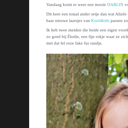
Vandaag komt er weer een mooie
DARLIN
vo
Dit keer een totaal ander setje dan wat Alizée 
haar nieuwe laarsjes van
Koel4kids
passen zo 
Ik heb twee meiden die beide een eigen voorke
zo goed bij Élodie, een fijn rokje waar ze zic
met dat fel roze fake fur randje.