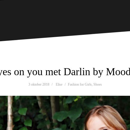
yes on you met Darlin by Mood
3 oktober 2018
Elise
Fashion for Girls
,
Shoes