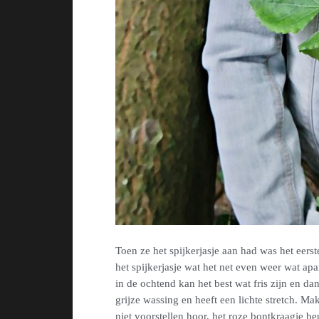
Toen ze het spijkerjasje aan had was het eerst
het spijkerjasje wat het net even weer wat apa
in de ochtend kan het best wat fris zijn en da
grijze wassing en heeft een lichte stretch. M
niet voorstellen hoor, het roze bontkraagje be