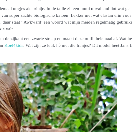
emaal oogjes als printje. In de taille zit een mooi opvallend lint wat ges
 van super zachte biologische katoen. Lekker met wat elastan erin voor
t, daar staat ‘ Awkward’ een woord wat mijn meiden regelmatig gebruike
je valt.
aan de zijkant een zwarte streep en maakt deze outfit helemaal af. Wat 
van
Koel4kids
. Wat zijn ze leuk hè met die franjes? Dit model heet Jans