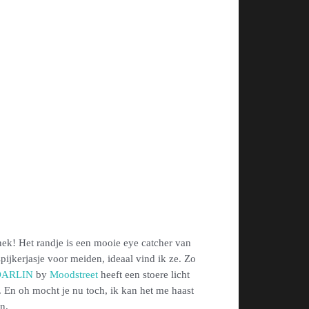
 nek! Het randje is een mooie eye catcher van
spijkerjasje voor meiden, ideaal vind ik ze. Zo
DARLIN
by
Moodstreet
heeft een stoere licht
t. En oh mocht je nu toch, ik kan het me haast
n.