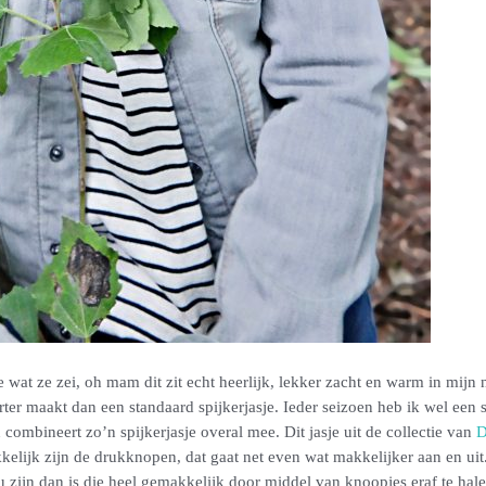
e wat ze zei, oh mam dit zit echt heerlijk, lekker zacht en warm in mijn
rter maakt dan een standaard spijkerjasje. Ieder seizoen heb ik wel een 
n combineert zo’n spijkerjasje overal mee. Dit jasje uit de collectie van
akkelijk zijn de drukknopen, dat gaat net even wat makkelijker aan en ui
u zijn dan is die heel gemakkelijk door middel van knoopjes eraf te hale