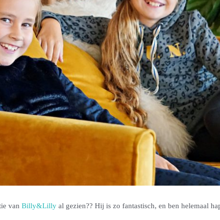
tie van
Billy&Lilly
al gezien?? Hij is zo fantastisch, en ben helemaal ha