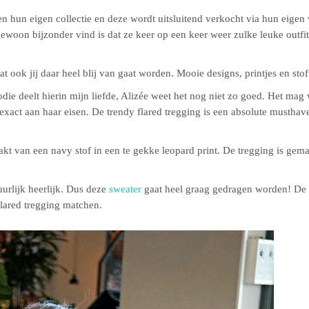
n hun eigen collectie en deze wordt uitsluitend verkocht via hun eigen w
ewoon bijzonder vind is dat ze keer op een keer weer zulke leuke outfit
at ook jij daar heel blij van gaat worden. Mooie designs, printjes en st
die deelt hierin mijn liefde, Alizée weet het nog niet zo goed. Het mag w
xact aan haar eisen. De trendy flared tregging is een absolute musthave
kt van een navy stof in een te gekke leopard print. De tregging is gemaa
uurlijk heerlijk. Dus deze
sweater
gaat heel graag gedragen worden! De s
lared tregging matchen.