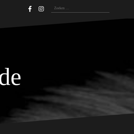
Zoeken
naar:
ide