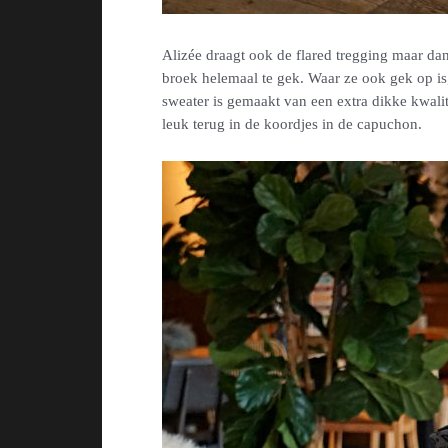
Alizée draagt ook de flared tregging maar da
broek helemaal te gek. Waar ze ook gek op is,
sweater is gemaakt van een extra dikke kwali
leuk terug in de koordjes in de capuchon.