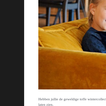
Hebben jullie de geweldige toffe wintercollec
laten zien.