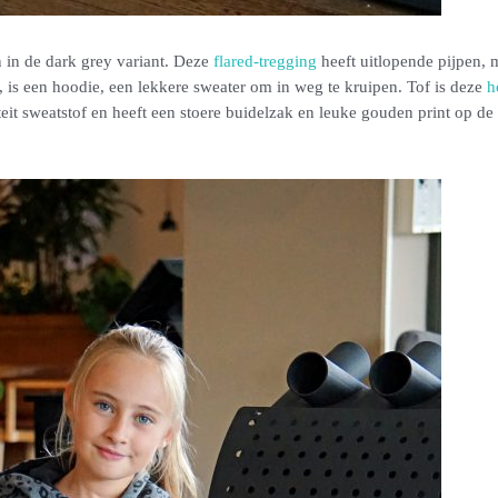
n in de dark grey variant. Deze
flared-tregging
heeft uitlopende pijpen, 
 is een hoodie, een lekkere sweater om in weg te kruipen. Tof is deze
h
teit sweatstof en heeft een stoere buidelzak en leuke gouden print op 