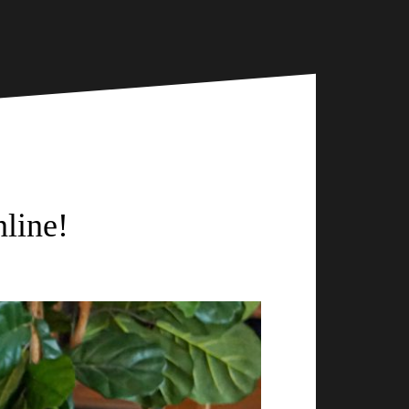
nline!