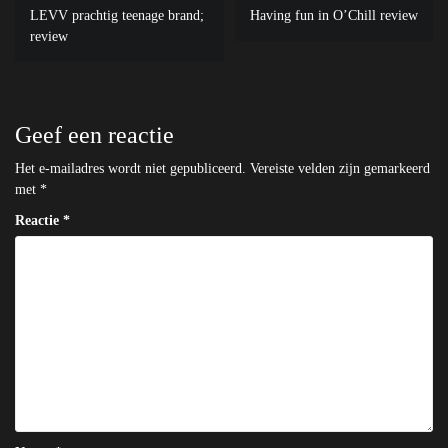
Bericht
LEVV prachtig teenage brand;
Having fun in O’Chill review
navigatie
review
Geef een reactie
Het e-mailadres wordt niet gepubliceerd.
Vereiste velden zijn gemarkeerd
met
*
Reactie
*