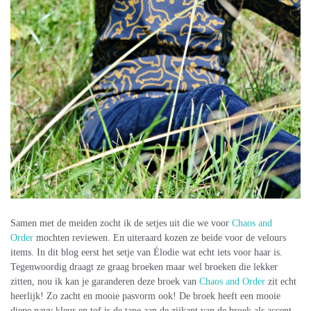
Samen met de meiden zocht ik de setjes uit die we voor
Chaos and
Order
mochten reviewen. En uiteraard kozen ze beide voor de velours
items. In dit blog eerst het setje van Élodie wat echt iets voor haar is.
Tegenwoordig draagt ze graag broeken maar wel broeken die lekker
zitten, nou ik kan je garanderen deze broek van
Chaos and Order
zit echt
heerlijk! Zo zacht en mooie pasvorm ook! De broek heeft een mooie
diepe navy kleur en tof is de tape aan de zijkant van de broek als accent.