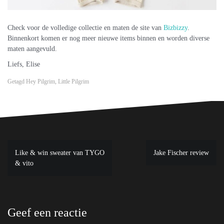
Check voor de volledige collectie en maten de site van
Bizbizzy
.
Binnenkort komen er nog meer nieuwe items binnen en worden diverse
maten aangevuld.
Liefs, Elise
Getagd
Hey Pilgrim
,
Little Pilgrim
Bericht
Like & win sweater van TYGO
Jake Fischer review
navigatie
& vito
Geef een reactie