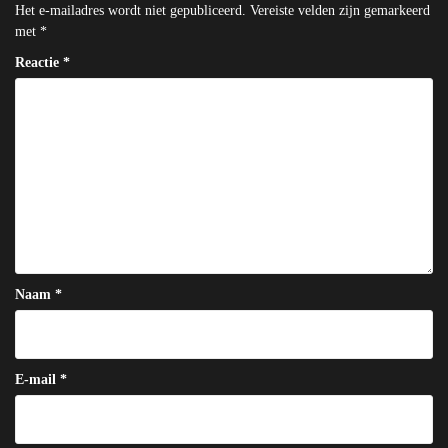
Het e-mailadres wordt niet gepubliceerd.
Vereiste velden zijn gemarkeerd
met
*
Reactie
*
Naam
*
E-mail
*