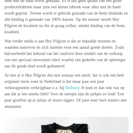
item met de hand wordt gemaakt. Er is dus geen sprake van een grote
productiefabriek maar juist een kleine fabriek waar alles met de hand
wordt geprint. Tevens wordt er gebruik gemaakt van de beste drukinkt en
alle kleding is gemaakt van 100% katoen. Op die manier streeft Hey
Pilgrim de kwaliteit na die ze graag willen, unieke kleding van de beste
kwaliteit.
Wat verder uniek is aan Hey Pilgrim is dat ze bepaalde normen en
waarden nastreven en zich inzetten voor een aantal goede doelen. Zoals
bijvoorbeeld het behoud van het rainforst door middel van de verkoop
van een speciaal ontworpen tshirt waarbij een gedeelte van de opbrengst
aan dit goede doel wordt gedoneerd.
Al met al is Hey Pilgrim dus niet zomaar een merk, het is ook een heel
origineel merk want in Nederland is het maar paar een paar
verkooppunten verkrijgbaar o.a. bij
Bizbizzy
Je kunt er dan ook van op
aan dat je iets unieks hebt! Voor de meisjes zijn de jurkjes zo leuk! Een
paar giraffen op je jurkje of stoere tijgers. Of juist weer heel zomers met
ananassen.