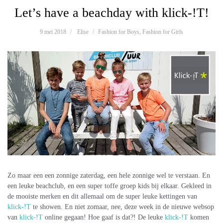
Let’s have a beachday with klick-!T!
9 mei 2018
Elise
Fashion for Boys
,
Fashion for Girls
Zo maar een een zonnige zaterdag, een hele zonnige wel te verstaan. En
een leuke beachclub, en een super toffe groep kids bij elkaar. Gekleed in
de mooiste merken en dit allemaal om de super leuke kettingen van
klick-!T
te showen. En niet zomaar, nee, deze week in de nieuwe websop
van
klick-!T
online gegaan! Hoe gaaf is dat?! De leuke
klick-!T
komen