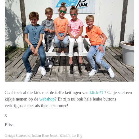
Gaaf toch al die kids met de toffe kettingen van
klick-!T
? Ga je snel een
kijkje nemen op de
webshop
? Er zijn nu ook hele leuke buttons
verkrijgbaar met als thema summer!
x
Elise
Getagd
Claesen's
,
Indian Blue Jeans
,
Klick it
,
Le Big