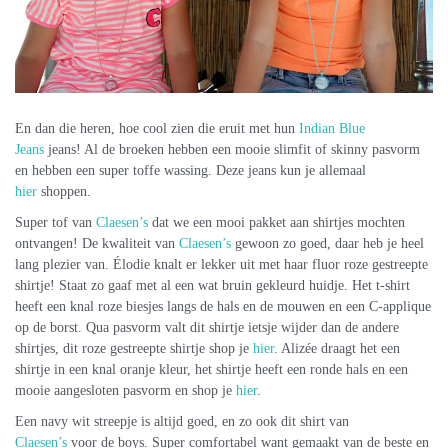
En dan die heren, hoe cool zien die eruit met hun
Indian Blue
Jeans
jeans! Al de broeken hebben een mooie slimfit of skinny pasvorm
en hebben een super toffe wassing. Deze jeans kun je allemaal
hier
shoppen.
Super tof van
Claesen’s
dat we een mooi pakket aan shirtjes mochten
ontvangen! De kwaliteit van
Claesen’s
gewoon zo goed, daar heb je heel
lang plezier van. Élodie knalt er lekker uit met haar fluor roze gestreepte
shirtje! Staat zo gaaf met al een wat bruin gekleurd huidje. Het t-shirt
heeft een knal roze biesjes langs de hals en de mouwen en een C-applique
op de borst. Qua pasvorm valt dit shirtje ietsje wijder dan de andere
shirtjes, dit roze gestreepte shirtje shop je
hier
. Alizée draagt het een
shirtje in een knal oranje kleur, het shirtje heeft een ronde hals en een
mooie aangesloten pasvorm en shop je
hier
.
Een navy wit streepje is altijd goed, en zo ook dit shirt van
Claesen’s
voor de boys. Super comfortabel want gemaakt van de beste en