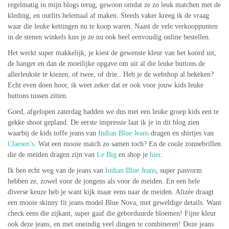
regelmatig in mijn blogs terug, gewoon omdat ze zo leuk matchen met de
kleding, en outfits helemaal af maken. Steeds vaker kreeg ik de vraag
waar die leuke kettingen nu te koop waren. Naast de vele verkooppunten
in de stenen winkels kun je ze nu ook heel eenvoudig online bestellen.
Het werkt super makkelijk, je kiest de gewenste kleur van het koord uit,
de hanger en dan de moeilijke opgave om uit al die leuke buttons de
allerleukste te kiezen, of twee, of drie.. Heb je de webshop al bekeken?
Echt even doen hoor, ik weet zeker dat er ook voor jouw kids leuke
buttons tussen zitten.
Goed, afgelopen zaterdag hadden we dus met een leuke groep kids een te
gekke shoot gepland. De eerste impressie laat ik je in dit blog zien
waarbij de kids toffe jeans van
Indian Blue Jeans
dragen en shirtjes van
Claesen’s
. Wat een mooie match zo samen toch? En de coole zonnebrillen
die de meiden dragen zijn van
Le Big
en shop je
hier
.
Ik ben echt weg van de jeans van
Indian Blue Jeans
, super pasvorm
hebben ze, zowel voor de jongens als voor de meiden. En een hele
diverse keuze heb je want kijk maar eens naar de meiden. Alizée draagt
een mooie skinny fit jeans model Blue Nova, met geweldige details. Want
check eens die zijkant, super gaaf die geborduurde bloemen! Fijne kleur
ook deze jeans, en met oneindig veel dingen te combineren! Deze jeans