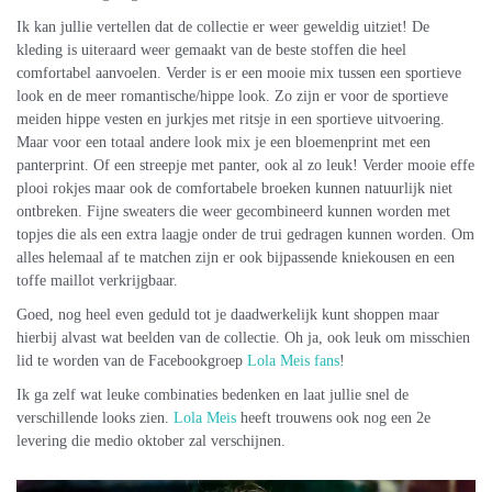
Ik kan jullie vertellen dat de collectie er weer geweldig uitziet! De
kleding is uiteraard weer gemaakt van de beste stoffen die heel
comfortabel aanvoelen. Verder is er een mooie mix tussen een sportieve
look en de meer romantische/hippe look. Zo zijn er voor de sportieve
meiden hippe vesten en jurkjes met ritsje in een sportieve uitvoering.
Maar voor een totaal andere look mix je een bloemenprint met een
panterprint. Of een streepje met panter, ook al zo leuk! Verder mooie effe
plooi rokjes maar ook de comfortabele broeken kunnen natuurlijk niet
ontbreken. Fijne sweaters die weer gecombineerd kunnen worden met
topjes die als een extra laagje onder de trui gedragen kunnen worden. Om
alles helemaal af te matchen zijn er ook bijpassende kniekousen en een
toffe maillot verkrijgbaar.
Goed, nog heel even geduld tot je daadwerkelijk kunt shoppen maar
hierbij alvast wat beelden van de collectie. Oh ja, ook leuk om misschien
lid te worden van de Facebookgroep
Lola Meis fans
!
Ik ga zelf wat leuke combinaties bedenken en laat jullie snel de
verschillende looks zien.
Lola Meis
heeft trouwens ook nog een 2e
levering die medio oktober zal verschijnen.