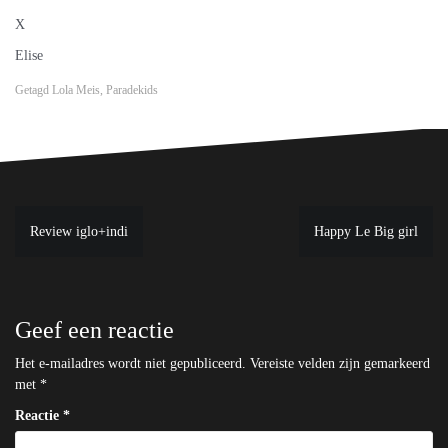
X
Elise
Getagd
Lola Meis
,
Paradekids
Bericht
Review iglo+indi
Happy Le Big girl
navigatie
Geef een reactie
Het e-mailadres wordt niet gepubliceerd.
Vereiste velden zijn gemarkeerd
met
*
Reactie
*