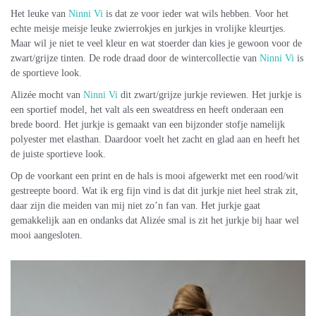
Het leuke van
Ninni Vi
is dat ze voor ieder wat wils hebben. Voor het
echte meisje meisje leuke zwierrokjes en jurkjes in vrolijke kleurtjes.
Maar wil je niet te veel kleur en wat stoerder dan kies je gewoon voor de
zwart/grijze tinten. De rode draad door de wintercollectie van
Ninni Vi
is
de sportieve look.
Alizée mocht van
Ninni Vi
dit zwart/grijze jurkje reviewen. Het jurkje is
een sportief model, het valt als een sweatdress en heeft onderaan een
brede boord. Het jurkje is gemaakt van een bijzonder stofje namelijk
polyester met elasthan. Daardoor voelt het zacht en glad aan en heeft het
de juiste sportieve look.
Op de voorkant een print en de hals is mooi afgewerkt met een rood/wit
gestreepte boord. Wat ik erg fijn vind is dat dit jurkje niet heel strak zit,
daar zijn die meiden van mij niet zo’n fan van. Het jurkje gaat
gemakkelijk aan en ondanks dat Alizée smal is zit het jurkje bij haar wel
mooi aangesloten.