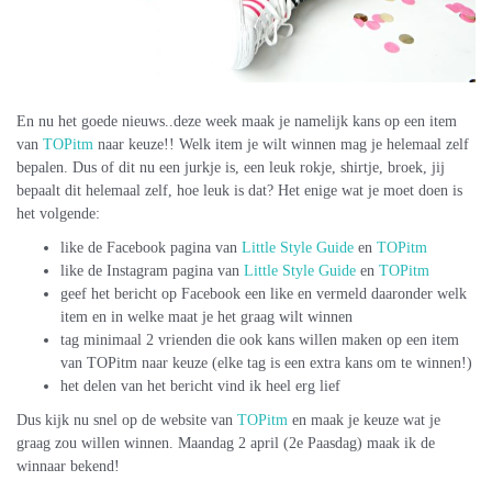
En nu het goede nieuws..deze week maak je namelijk kans op een item
van
TOPitm
naar keuze!! Welk item je wilt winnen mag je helemaal zelf
bepalen. Dus of dit nu een jurkje is, een leuk rokje, shirtje, broek, jij
bepaalt dit helemaal zelf, hoe leuk is dat? Het enige wat je moet doen is
het volgende:
like de Facebook pagina van
Little Style Guide
en
TOPitm
like de Instagram pagina van
Little Style Guide
en
TOPitm
geef het bericht op Facebook een like en vermeld daaronder welk
item en in welke maat je het graag wilt winnen
tag minimaal 2 vrienden die ook kans willen maken op een item
van TOPitm naar keuze (elke tag is een extra kans om te winnen!)
het delen van het bericht vind ik heel erg lief
Dus kijk nu snel op de website van
TOPitm
en maak je keuze wat je
graag zou willen winnen. Maandag 2 april (2e Paasdag) maak ik de
winnaar bekend!