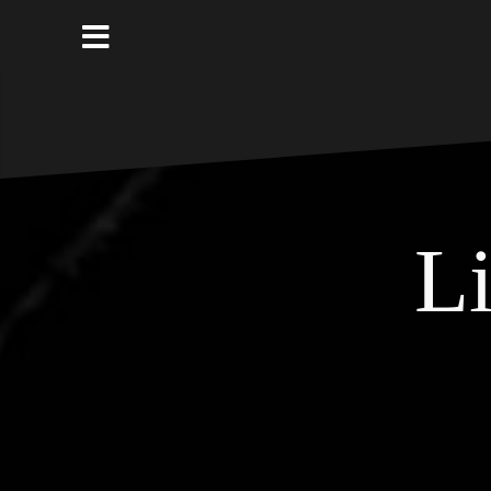
Naar
de
inhoud
springen
Li