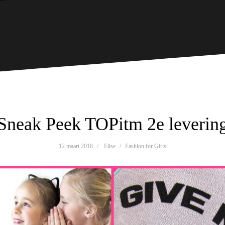
Sneak Peek TOPitm 2e leverin
12 maart 2018
Elise
Fashion for Girls