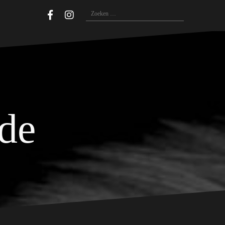
Zoeken
naar:
ide