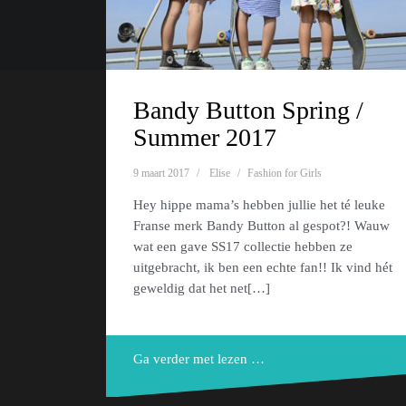
Ondersteund door WordPress
|
Thema:
Oblique
door Them
Bandy Button Spring /
Summer 2017
9 maart 2017
Elise
Fashion for Girls
Hey hippe mama’s hebben jullie het té leuke
Franse merk Bandy Button al gespot?! Wauw
wat een gave SS17 collectie hebben ze
uitgebracht, ik ben een echte fan!! Ik vind hét
geweldig dat het net[…]
Ga verder met lezen …