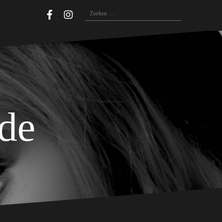
Zoeken
naar:
ide