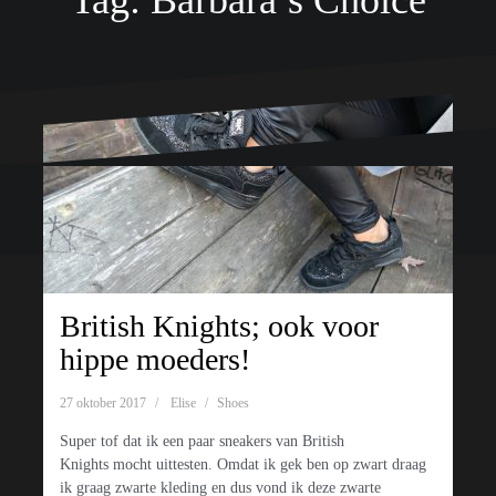
Tag:
Barbara’s Choice
Ondersteund door WordPress
|
Thema:
Oblique
door Themeisle.
British Knights; ook voor
hippe moeders!
27 oktober 2017
Elise
Shoes
Super tof dat ik een paar sneakers van British
Knights mocht uittesten. Omdat ik gek ben op zwart draag
ik graag zwarte kleding en dus vond ik deze zwarte