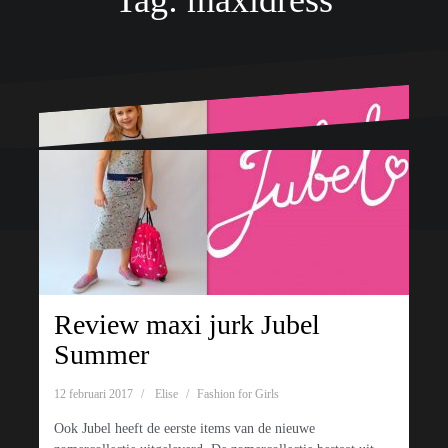
Tag:
maxidress
Ondersteund door WordPress
|
Thema:
Oblique
door Themeisle.
LavaLava: new girl in town!
12 februari 2017
Elise
Fashion for Girls
Review maxi jurk Jubel
Van vrieskou is er de komende twee weken geen sprake
Summer
meer. Ik ben er blij mee want ik ben toch echt een zomer
mens en verlang naar die eerste voorjaars zonnestralen. En
ik weet het,[…]
12 februari 2017
Elise
Fashion for Girls
Ook Jubel heeft de eerste items van de nieuwe