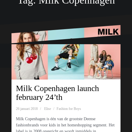
Tag:
Milk Copenhagen
Ondersteund door WordPress
|
Thema:
Oblique
door Themeisle.
Milk Copenhagen launch
february 24’th
26 januari 2018
Elise
Fashion for Boys
Milk Copenhagen is één van de grootste Deense
fashionbrands voor kids in het homeshopping segment. Het
label is in 2008 opgericht en wordt inmiddels in