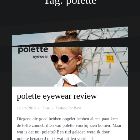
Tag:
polette
Ondersteund door WordPress
|
Thema:
Oblique
door Themeisle.
polette eyewear review
12 juni 2018
Elise
Fashion for Boys
Diegene die goed hebben opgelet hebben al een paar keer
de toffe zonnebrillen van polette voorbij zien komen. Maar
wat is dat nu, polette? Een tijd geleden werd ik door
polette benaderd of ik wat brillen voor[…]