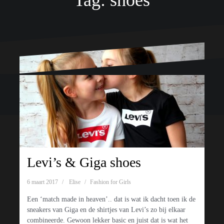
Tag:
shoes
Ondersteund door WordPress
|
Thema:
Oblique
door Themeisle.
Levi’s & Giga shoes
6 maart 2017
Elise
Fashion for Girls
Een ‘match made in heaven’.. dat is wat ik dacht toen ik de
sneakers van Giga en de shirtjes van Levi’s zo bij elkaar
combineerde. Gewoon lekker basic en juist dat is wat het