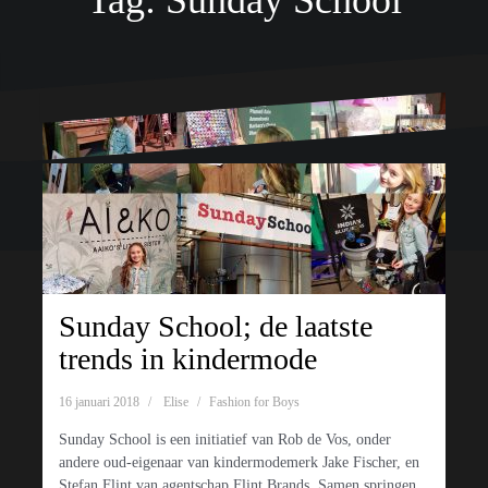
Tag:
Sunday School
Ondersteund door WordPress
|
Thema:
Oblique
door Themeisle.
Sunday School; de laatste
trends in kindermode
16 januari 2018
Elise
Fashion for Boys
Sunday School is een initiatief van Rob de Vos, onder
andere oud-eigenaar van kindermodemerk Jake Fischer, en
Stefan Flint van agentschap Flint Brands. Samen springen