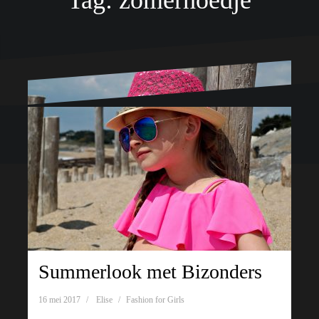
Tag:
zomerhoedje
Ondersteund door WordPress
|
Thema:
Oblique
door Themeisle.
Summerlook met Bizonders
16 mei 2017
Elise
Fashion for Girls