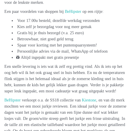
voor de leukste merken.
Een paar voordelen van shoppen bij
BeHipster
op een rijtje:
Voor 17.00u besteld, dezelfde werkdag verzonden
Kies zelf je bezorgdag voor nog meer gemak
Gratis bij je thuis bezorgd (v.a. 25 euro)
Betrouwbaar, niet goed geld terug
Spaar voor korting met het puntenspaarsysteem!
Persoonlijke advies via de mail, WhatsApp of telefoon
Altijd ingepakt met gratis presentje
Een snelle levering is iets wat ik zelf erg prettig vind. Als ik iets op het
oog heb wil ik het ook graag snel in huis hebben. En nu de temperaturen
flink stijgen is het helemaal ideaal als je de zomerse kleding snel in huis
hebt, kunnen de kids het gelijk lekker gaan dragen. Verder is je pakketje
super leuk ingepakt, een mooi cadeautje wat graag uitgepakt wordt!
BeHipster
verkoopt o.a. de SS18 collectie van
Kiestone
, en van dit merk
mochten we een mooi jurkje reviewen. Een ideaal jurkje voor de zomerse
dagen want het jurkje is gemaakt van een fijne dunne stof wat lekker
losjes valt. De groen/witte streep geeft het jurkje een frisse uitstraling. In
de taille zit een elastische tailleband waardoor het jurkje mooi getailleerd
valt. Op de borst een geborduurde bloem met het merklogo als een