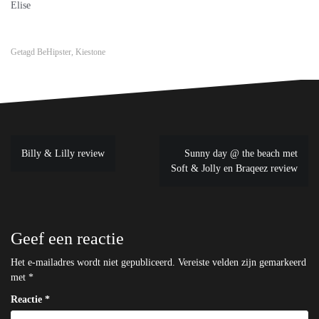
Elise
Getagd
BeHipster
,
Kiestone
Bericht
Billy & Lilly review
Sunny day @ the beach met
navigatie
Soft & Jolly en Braqeez review
Geef een reactie
Het e-mailadres wordt niet gepubliceerd.
Vereiste velden zijn gemarkeerd
met
*
Reactie
*