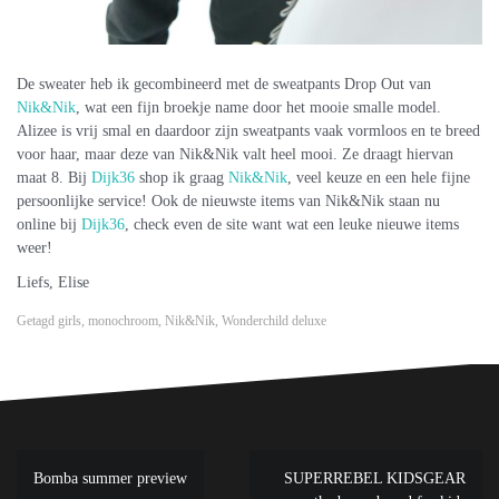
De sweater heb ik gecombineerd met de sweatpants Drop Out van
Nik&Nik
, wat een fijn broekje name door het mooie smalle model.
Alizee is vrij smal en daardoor zijn sweatpants vaak vormloos en te breed
voor haar, maar deze van Nik&Nik valt heel mooi. Ze draagt hiervan
maat 8. Bij
Dijk36
shop ik graag
Nik&Nik
, veel keuze en een hele fijne
persoonlijke service! Ook de nieuwste items van Nik&Nik staan nu
online bij
Dijk36
, check even de site want wat een leuke nieuwe items
weer!
Liefs, Elise
Getagd
girls
,
monochroom
,
Nik&Nik
,
Wonderchild deluxe
Bericht
Bomba summer preview
SUPERREBEL KIDSGEAR