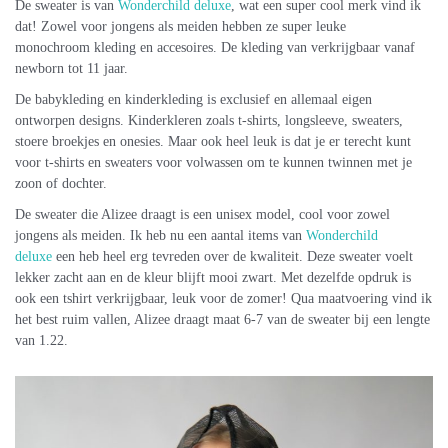
De sweater is van
Wonderchild deluxe
, wat een super cool merk vind ik
dat! Zowel voor jongens als meiden hebben ze super leuke
monochroom kleding en accesoires. De kleding van verkrijgbaar vanaf
newborn tot 11 jaar.
De babykleding en kinderkleding is exclusief en allemaal eigen
ontworpen designs. Kinderkleren zoals t-shirts, longsleeve, sweaters,
stoere broekjes en onesies. Maar ook heel leuk is dat je er terecht kunt
voor t-shirts en sweaters voor volwassen om te kunnen twinnen met je
zoon of dochter.
De sweater die Alizee draagt is een unisex model, cool voor zowel
jongens als meiden. Ik heb nu een aantal items van
Wonderchild
deluxe
een heb heel erg tevreden over de kwaliteit. Deze sweater voelt
lekker zacht aan en de kleur blijft mooi zwart. Met dezelfde opdruk is
ook een tshirt verkrijgbaar, leuk voor de zomer! Qua maatvoering vind ik
het best ruim vallen, Alizee draagt maat 6-7 van de sweater bij een lengte
van 1.22.