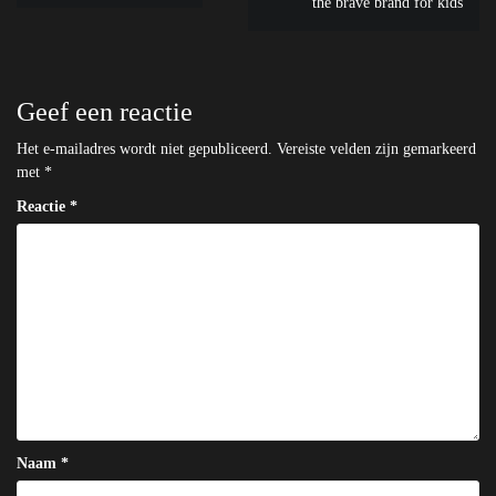
navigatie
the brave brand for kids
Geef een reactie
Het e-mailadres wordt niet gepubliceerd.
Vereiste velden zijn gemarkeerd
met
*
Reactie
*
Naam
*