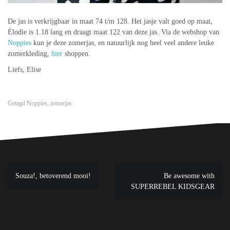
De jas is verkrijgbaar in maat 74 t/m 128. Het jasje valt goed op maat,
Élodie is 1.18 lang en draagt maat 122 van deze jas. Via de webshop van
Noppies
kun je deze zomerjas, en natuurlijk nog heel veel andere leuke
zomerkleding,
hier
shoppen.
Liefs, Elise
Getagd
Noppies
,
zomerjas
Bericht
Souza!, betoverend mooi!
Be awesome with
navigatie
SUPERREBEL KIDSGEAR