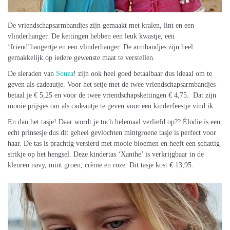
De vriendschapsarmbandjes zijn gemaakt met kralen, lint en een
vlinderhanger. De kettingen hebben een leuk kwastje, een
‘friend’hangertje en een vlinderhanger. De armbandjes zijn heel
gemakkelijk op iedere gewenste maat te verstellen.
De sieraden van
Souza
! zijn ook heel goed betaalbaar dus ideaal om te
geven als cadeautje. Voor het setje met de twee vriendschapsarmbandjes
betaal je € 5,25 en voor de twee vriendschapskettingen € 4,75. Dat zijn
mooie prijsjes om als cadeautje te geven voor een kinderfeestje vind ik.
En dan het tasje! Daar wordt je toch helemaal verliefd op?? Élodie is een
echt prinsesje dus dit geheel gevlochten mintgroene tasje is perfect voor
haar. De tas is prachtig versierd met mooie bloemen en heeft een schattig
strikje op het hengsel. Deze kindertas ‘Xanthe’ is verkrijgbaar in de
kleuren navy, mint groen, crème en roze. Dit tasje kost € 13,95.