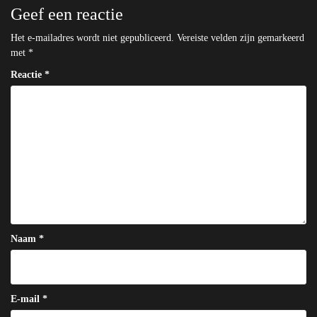
Geef een reactie
Het e-mailadres wordt niet gepubliceerd.
Vereiste velden zijn gemarkeerd
met
*
Reactie
*
Naam
*
E-mail
*