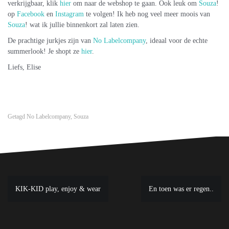
verkrijgbaar, klik
hier
om naar de webshop te gaan. Ook leuk om
Souza
!
op
Facebook
en
Instagram
te volgen! Ik heb nog veel meer moois van
Souza
! wat ik jullie binnenkort zal laten zien.
De prachtige jurkjes zijn van
No Labelcompany
, ideaal voor de echte
summerlook! Je shopt ze
hier
.
Liefs, Elise
Getagd
No Labelcompany
,
Souza
Bericht
KIK-KID play, enjoy & wear
En toen was er regen..
navigatie