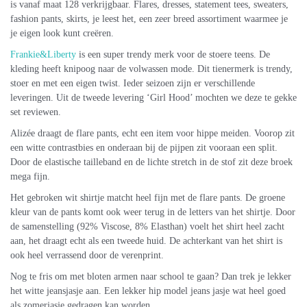
is vanaf maat 128 verkrijgbaar. Flares, dresses, statement tees, sweaters,
fashion pants, skirts, je leest het, een zeer breed assortiment waarmee je
je eigen look kunt creëren.
Frankie&Liberty
is een super trendy merk voor de stoere teens. De
kleding heeft knipoog naar de volwassen mode. Dit tienermerk is trendy,
stoer en met een eigen twist. Ieder seizoen zijn er verschillende
leveringen. Uit de tweede levering ‘Girl Hood’ mochten we deze te gekke
set reviewen.
Alizée draagt de flare pants, echt een item voor hippe meiden. Voorop zit
een witte contrastbies en onderaan bij de pijpen zit vooraan een split.
Door de elastische tailleband en de lichte stretch in de stof zit deze broek
mega fijn.
Het gebroken wit shirtje matcht heel fijn met de flare pants. De groene
kleur van de pants komt ook weer terug in de letters van het shirtje. Door
de samenstelling (92% Viscose, 8% Elasthan) voelt het shirt heel zacht
aan, het draagt echt als een tweede huid. De achterkant van het shirt is
ook heel verrassend door de verenprint.
Nog te fris om met bloten armen naar school te gaan? Dan trek je lekker
het witte jeansjasje aan. Een lekker hip model jeans jasje wat heel goed
als zomerjasje gedragen kan worden.