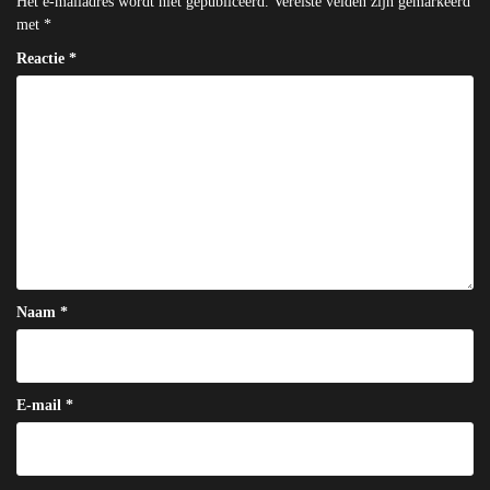
Het e-mailadres wordt niet gepubliceerd.
Vereiste velden zijn gemarkeerd
met
*
Reactie
*
Naam
*
E-mail
*