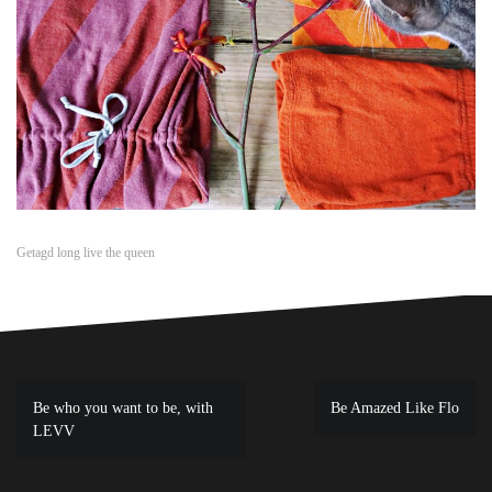
Getagd
long live the queen
Bericht
Be who you want to be, with
Be Amazed Like Flo
navigatie
LEVV