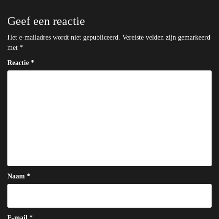
Geef een reactie
Het e-mailadres wordt niet gepubliceerd.
Vereiste velden zijn gemarkeerd
met
*
Reactie
*
Naam
*
E-mail
*