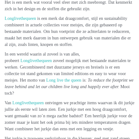
Het is een merk wat vooral veel sfeer met zich meebrengt. Dat kenmerkt
zich in het design en de stoffen die gebruikt zijn.
Longlivethequeen
is een merk dat draagcomfort, stijl en sustainability
combineert in actuele collecties voor meisjes, die zijn gebaseerd op
bestaande materialen. Om hun voetprint die ze achterlaten te reduceren,
maakt het merk daarom in hun ontwerpen gebruik van materialen die er
al zijn, zoals linten, knopen en stoffen.
In een wereld waarin al zoveel is van alles,
probeert
Longlivethequeen
zoveel mogelijk met bestaande materialen te
werken. Gecombineerd met duurzame jerseys en breisels is er een
collectie tot stand gekomen van limited editions en easy to wear voor
meisjes. Het motto van
Long live the queen
is:
To reduce the footprint we
leave behind and let our children live long and happily ever after.
Mooi
toch?
Van
Longlivethequeen
ontvingen we prachtige items waarvan ik dit jurkje
jullie als eerste wil laten zien. Een jurkje met een hoog draagcomfort,
want gemaakt van zo’n mega zachte badstof! Een heerlijk jurkje voor de
zomer maar je kunt het ook prima bij iets mindere temperaturen dragen.
Want combineer het jurkje dan eens met een legging en vestje.
Het jurkje is trouwens verkrijgbaar in die kleuren: geel met zand streep,