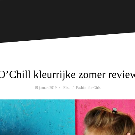
O’Chill kleurrijke zomer revie
19 januari 2019
Elise
Fashion for Girls