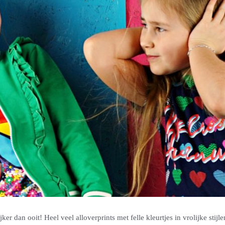
ijker dan ooit! Heel veel alloverprints met felle kleurtjes in vrolijke stijl