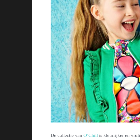
De collectie van
O’Chill
is kleurrijker en vrol