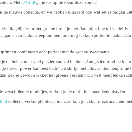
edenken. Met
O’Chill
ga je los op de kleur deze zomer!
van de nieuwe collectie, en we hebben uiteraard ook wat setjes mogen ui
viel ik gelijk voor het groene broekje met flare pijp, hoe tof is die! E
weatpants een leuke streep om hem ook nog lekker sportief te maken. En
jesprint en combineert echt perfect met de groene sweatpants.
r je de hele zomer veel plezier van zal hebben. Aangezien rood de kleur
eetje flower power kan best toch? Dit shirtje met allover bloemenprintje b
, dan trek je gewoon lekker het groene vest aan! Dit vest heeft leuke ru
e verschillende motiefjes, zo kun je de outfit helemaal leuk afstylen!
l.nl
collectie verkoopt? Ideaal toch, zo kun je lekker mix&matchen met