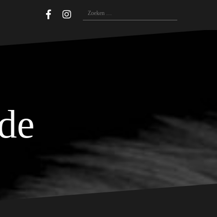
Zoeken
naar:
ide