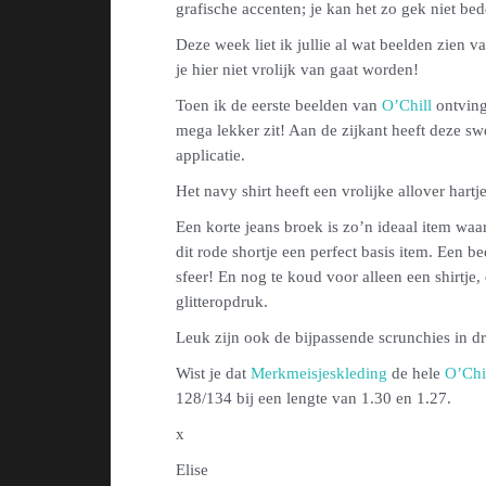
grafische accenten; je kan het zo gek niet b
Deze week liet ik jullie al wat beelden zien 
je hier niet vrolijk van gaat worden!
Toen ik de eerste beelden van
O’Chill
ontving 
mega lekker zit! Aan de zijkant heeft deze s
applicatie.
Het navy shirt heeft een vrolijke allover hart
Een korte jeans broek is zo’n ideaal item waa
dit rode shortje een perfect basis item. Een b
sfeer! En nog te koud voor alleen een shirtje
glitteropdruk.
Leuk zijn ook de bijpassende scrunchies in dri
Wist je dat
Merkmeisjeskleding
de hele
O’Chil
128/134 bij een lengte van 1.30 en 1.27.
x
Elise