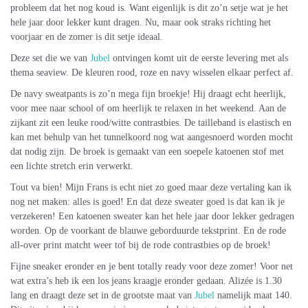
probleem dat het nog koud is. Want eigenlijk is dit zo’n setje wat je het
hele jaar door lekker kunt dragen. Nu, maar ook straks richting het
voorjaar en de zomer is dit setje ideaal.
Deze set die we van
Jubel
ontvingen komt uit de eerste levering met als
thema seaview. De kleuren rood, roze en navy wisselen elkaar perfect af.
De navy sweatpants is zo’n mega fijn broekje! Hij draagt echt heerlijk,
voor mee naar school of om heerlijk te relaxen in het weekend. Aan de
zijkant zit een leuke rood/witte contrastbies. De tailleband is elastisch en
kan met behulp van het tunnelkoord nog wat aangesnoerd worden mocht
dat nodig zijn. De broek is gemaakt van een soepele katoenen stof met
een lichte stretch erin verwerkt.
Tout va bien! Mijn Frans is echt niet zo goed maar deze vertaling kan ik
nog net maken: alles is goed! En dat deze sweater goed is dat kan ik je
verzekeren! Een katoenen sweater kan het hele jaar door lekker gedragen
worden. Op de voorkant de blauwe geborduurde tekstprint. En de rode
all-over print matcht weer tof bij de rode contrastbies op de broek!
Fijne sneaker eronder en je bent totally ready voor deze zomer! Voor net
wat extra’s heb ik een los jeans kraagje eronder gedaan. Alizée is 1.30
lang en draagt deze set in de grootste maat van
Jubel
namelijk maat 140.