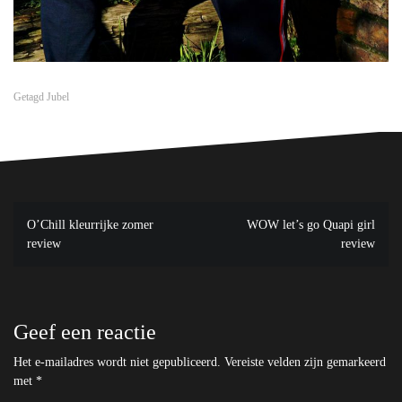
Getagd
Jubel
Bericht
O’Chill kleurrijke zomer
WOW let’s go Quapi girl
navigatie
review
review
Geef een reactie
Het e-mailadres wordt niet gepubliceerd.
Vereiste velden zijn gemarkeerd
met
*