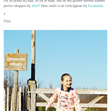
Dit zit prima bij haar, zo zie je maar, ook de iets grotere meiden kunnen
perfect shoppen bij
Jubel
! Deze outfit is nu verkrijgbaar bij
Paradekids.
x
Elise