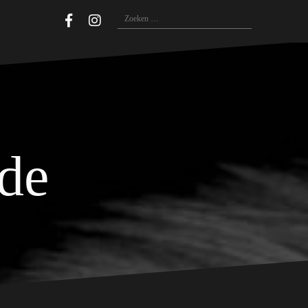
Zoeken
naar:
ide