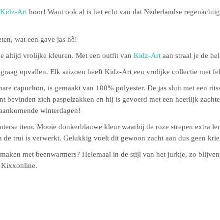
Kidz-Art
hoor! Want ook al is het echt van dat Nederlandse regenachti
ten, wat een gave jas hè!
 altijd vrolijke kleuren. Met een outfit van
Kidz-Art
aan straal je de he
raag opvallen. Elk seizoen heeft Kidz-Art een vrolijke collectie met fe
are capuchon, is gemaakt van 100% polyester. De jas sluit met een ritss
 bevinden zich paspelzakken en hij is gevoerd met een heerlijk zachte
e aankomende winterdagen!
interse item. Mooie donkerblauwe kleur waarbij de roze strepen extra leu
in de trui is verwerkt. Gelukkig voelt dit gewoon zacht aan dus geen kri
 maken met beenwarmers? Helemaal in de stijl van het jurkje, zo blijven
 Kixxonline.