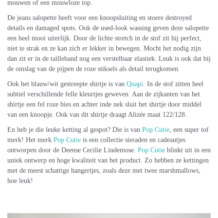
mouwen of een mouwloze top.
De jeans salopette heeft voor een knoopsluiting en stoere destroyed
details en damaged spots. Ook de used-look wassing geven deze salopette
een heel mooi uiterlijk. Door de lichte stretch in de stof zit hij perfect,
niet te strak en ze kan zich er lekker in bewegen. Mocht het nodig zijn
dan zit er in de tailleband nog een verstelbaar elastiek. Leuk is ook dat bij
de omslag van de pijpen de roze stiksels als detail terugkomen.
Ook het blauw/wit gestreepte shirtje is van
Quapi
. In de stof zitten heel
subtiel verschillende felle kleurtjes geweven. Aan de zijkanten van het
shirtje een fel roze bies en achter inde nek sluit het shirtje door middel
van een knoopje. Ook van dit shirtje draagt Alizée maat 122/128.
En heb je die leuke ketting al gespot? Die is van
Pop Cutie
, een super tof
merk!
H
et merk
Pop Cutie
is een collectie sieraden en cadeautjes
ontworpen door de Deense Cecilie Lindemose.
Pop Cutie
blinkt uit in een
uniek ontwerp en hoge kwaliteit van het product. Zo hebben ze kettingen
met de meest schattige hangertjes, zoals deze met twee marshmallows,
hoe leuk!