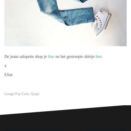
De jeans salopette shop je
hier
en het gestreepte shirtje
hier
.
x
Elise
Getagd
Pop Cutie
,
Quapi