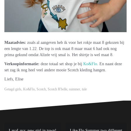
Maatadvies:
zoals al aangeven heb ik voor het rokje maat 8 gekozen bij
een lengte van 1.22. De top is ook maat 8 maar maat 6 had ook nog
prima gekund omdat Alizée vrij smal is. Het shirtje is wel maat 8.
Verkoopinformatie:
deze totaal set shop je bij
Ko&Flo
. En naast deze
set zag ik nog heel veel andere mooie Scotch kleding hangen.
Liefs, Elise
Getagd
girls
,
Ko&Flo
,
Scotch
,
Scotch R'belle
,
summer
,
tule
Bericht
LavaLava: new girl in town!
Like Flo Summer two different