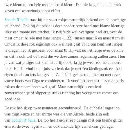
twee kleuren, een hele mooie petrol kleur. De tule laag en de onderrok
geven een waanzinnig mooi effect.
Scotch R’belle
staat bij dit soort rokjes natuurlijk bekend om de prachtige
tailleband. Ook bij dit rokje is deze poeder roze band met blauw kleurige
tekst een mooie eye catcher. Ik twijfelde wel overigens heel erg over de
maat omdat Alizée met haar lengte (1.22) tussen maat 6 en maat 8 invalt.
Omdat ik deze rok eigenlijk ook wel heel gaaf vond om hem wat langer
te dragen heb ik gekozen voor maat 8. Hij valt nu net ietsje over de knie
en dat is ook wel de trend die we deze zomer regelmatig zullen zien. Hou
je van wat pittiger dat kan natuurlijk ook, krijg je weer een hele andere
look. En dat vind ik nu juist zo leuk dat je met één kledingstuk een heel
eigen draai aan iets kan geven. Zo heb ik gekozen om het nu met deze
stoere boots van Giga te combineren. Ik vond het contrast tussen de girly
rok en de stoere boots wel gaaf. Maar natuurlijk is een leuk
zomerschoentje of slippertje straks richting het voorjaar en zomer een
goed idee.
De rok heb ik op twee manieren gecombineerd. De dubbele laagse top
was mijn keuze en het shirtje was die van Alizée, beide zijn ook
van
Scotch R’belle
. De top heeft een streep design met een kleine glitter
erin en de twee lagen kunnen ook afzonderlijk van elkaar gedragen