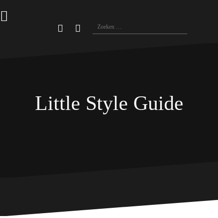
Naar
de
Zoeken
inhoud
naar:
springen
Little Style Guide