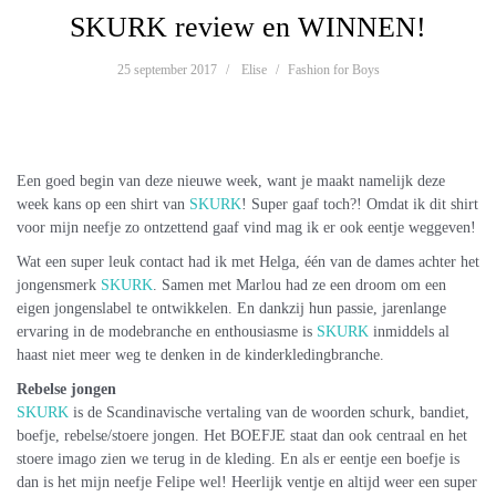
SKURK review en WINNEN!
25 september 2017
Elise
Fashion for Boys
Een goed begin van deze nieuwe week, want je maakt namelijk deze
week kans op een shirt van
SKURK
! Super gaaf toch?! Omdat ik dit shirt
voor mijn neefje zo ontzettend gaaf vind mag ik er ook eentje weggeven!
Wat een super leuk contact had ik met Helga, één van de dames achter het
jongensmerk
SKURK
. Samen met Marlou had ze een droom om een
eigen jongenslabel te ontwikkelen. En dankzij hun passie, jarenlange
ervaring in de modebranche en enthousiasme is
SKURK
inmiddels al
haast niet meer weg te denken in de kinderkledingbranche.
Rebelse jongen
SKURK
is de Scandinavische vertaling van de woorden schurk, bandiet,
boefje, rebelse/stoere jongen. Het BOEFJE staat dan ook centraal en het
stoere imago zien we terug in de kleding. En als er eentje een boefje is
dan is het mijn neefje Felipe wel! Heerlijk ventje en altijd weer een super