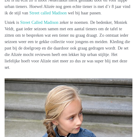
Dit is nu echt zo’n mooi Nederlands merk gemaakt door en voor hippe
urban tieners. Hoewel Alizée nog geen echte tiener is met d’r 8 jaar vind
ik de stijl van
Street called Madison
wel bij haar passen.
Uniek is
Street Called Madison
zeker te noemen. De bedenker, Moniek
Veldt, gaat ieder seizoen samen met een aantal tieners om de tafel te
zitten om te bespreken wat een tiener nu graag draagt. Zo ontstaat ieder
seizoen weer een te gekke collectie voor jongens en meiden. Kleding die
past bij de doelgroep en die daardoor ook graag gedragen wordt. De set
die Alizée mocht reviewen heeft een lekker hip urban stijltje. Het
liefelijke hoeft voor Alizée niet meer zo dus ze was super blij met deze
set.