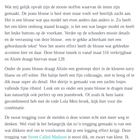
Wat mij gelijk opvalt zijn de mooie stoffen waarvan de items zijn
gemaakt. De jeans blouse is heel stoer maar voelt wel heerlijk zacht aan.
Het is een blouse wat qua model net even anders dan anders is. Zo heeft
het een klein omhoog staand kraagje, is het een wat langer model en heeft
het leuke buttons op de voorkant. Verder op de schouders mooie details
en de verrassing van deze blouse.. een te gekke achterkant met een
geborduurde tekst! Voor het stoere effect heeft de blouse wat gebleekte
accenten hier en daar. Deze blouse tuniek is vanaf maat 116 verkrijgbaar
en Alizée draagt hiervan maat 128.
Onder de jeans blouse draagt Alizée een gestreept shirt in de kleuren navy
blauw en off-white. Het halsje heeft een fijn colkraagje, niet te hoog of te
dik maar super als detail. Het shirtje is gemaakt van een zachte losjes
vallende fijne ribstof. Leuk om zo onder een jeans blouse te dragen maar
kan natuurlijk ook perfect op een jeansbroek. Of zoals ik hem laatst
gecombineerd heb met de rode Lola Meis broek, kijk hier voor die
combinatie.
De sweat tregging voor de meiden is deze winter echt niet meer weg te
denken. Wel vind ik het belangrijk dat zo’n tregging gemaakt is van een
wat dikkere stof om te voorkomen dat je een legging effect krijgt. Deze
tregging van
Street Called Madison
is mooi dik, en zwart van kleur. Ik