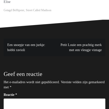
Elise
Getagd
BeHipster
,
Street Called Madison
Bericht
Een snoepje van een jurkje:
Petit Louie een prachtig merk
navigatie
bobbi ravioli
met een vleugje vintage
Geef een reactie
Het e-mailadres wordt niet gepubliceerd.
Vereiste velden zijn gemarkeerd
met
*
Reactie
*