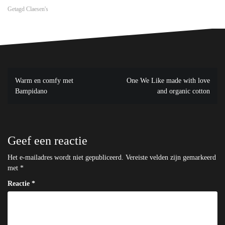
Getagd
Claesen's
Bericht
Warm en comfy met
One We Like made with love
navigatie
Bampidano
and organic cotton
Geef een reactie
Het e-mailadres wordt niet gepubliceerd.
Vereiste velden zijn gemarkeerd
met
*
Reactie
*