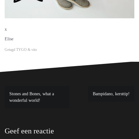
x
Elise
Getagd
TYGO & vito
Bericht
Stones and Bones, what a
Bampidano, kersttip!
navigatie
wonderful world!
Geef een reactie