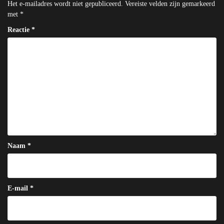
Het e-mailadres wordt niet gepubliceerd.
Vereiste velden zijn gemarkeerd
met
*
Reactie
*
Naam
*
E-mail
*